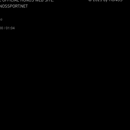
© 2025 by HONOS
E OFFICIAL HONOS WEB SITE:
NOSSPORT.NET
me
00 / 01:04