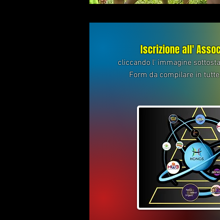
Iscrizione all' Asso
cliccando l' immagine sottosta
Form da compilare in tutte 