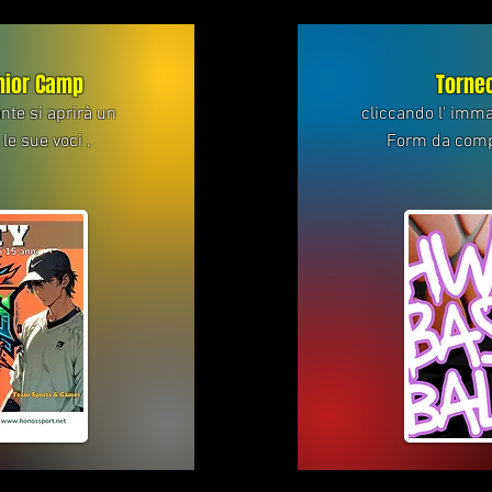
nior Camp
Torne
nte si aprirà un
cliccando l' imma
le sue voci .
Form da compil