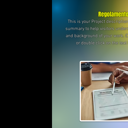
Regolament
This is your Project description
summary to help visitors under
and background of your work. Cli
or double click on the text 