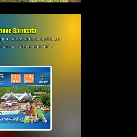
zione Barricata
gine sottostante si aprirà un
are in tutte le sue voci .