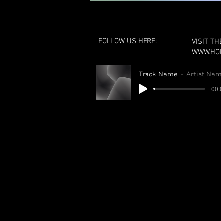
FOLLOW US HERE:
VISIT TH
WWW.HO
Track Name
Artist Na
00: