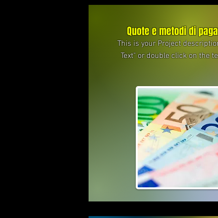
Quote e metodi di pag
This is your Project descriptio
Text" or double click on the te