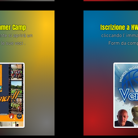
ummer Camp
Iscrizione a H
nte si aprirà un
cliccando l' imma
le sue voci .
Form da compil