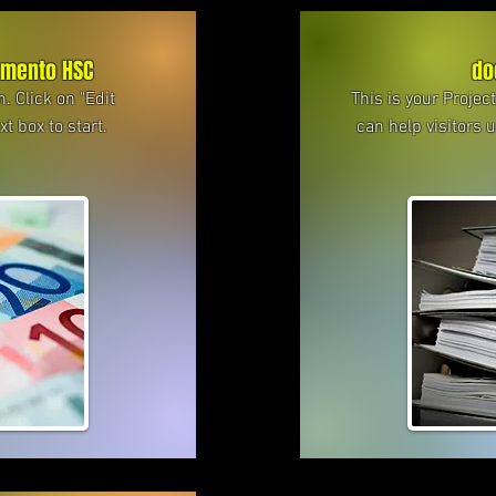
amento HSC
do
n. Click on "Edit
This is your Projec
xt box to start.
can help visitors 