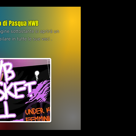
o di Pasqua HWB
gine sottostante si aprirà un
are in tutte le sue voci .