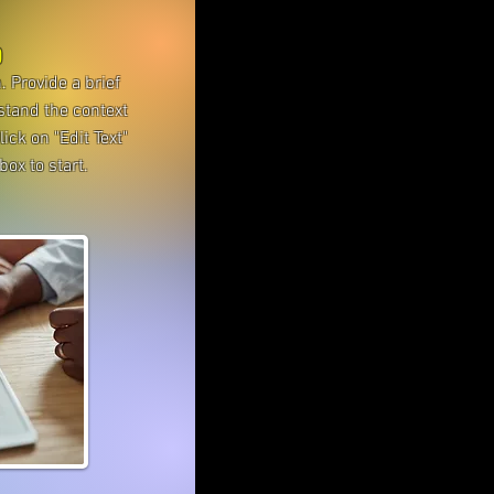
o
. Provide a brief
stand the context
ck on "Edit Text"
box to start.