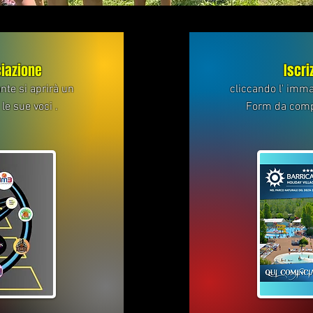
ciazione
Iscri
nte si aprirà un
cliccando l' imma
le sue voci .
Form da compil