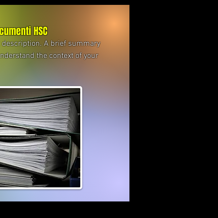
cumenti HSC
t description. A brief summary
understand the context of your