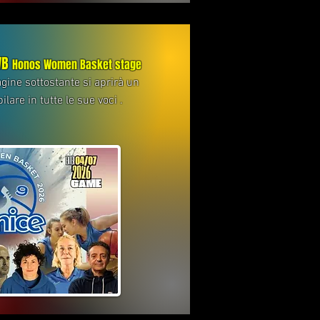
WB
Honos Women Basket stage
gine sottostante si aprirà un
are in tutte le sue voci .