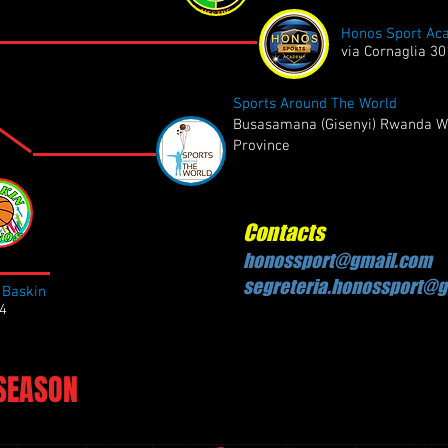
Honos Sport Ac
via Cornaglia 30
Sports Around The World
Busasamana (Gisenyi) Rwanda W
Province
Contacts
honossport@gmail.com
segreteria.honossport@
Baskin
74
 SEASON