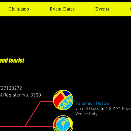
Chi siamo
Event Dates
Events
and tourist
4727130272
al Register No. 3300
Panathlon Mestre
via del Gazzato 4 30174 Gaz
Venice Italy