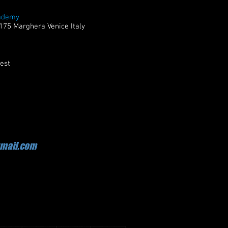
ademy
175 Marghera Venice Italy
est
gmail.com