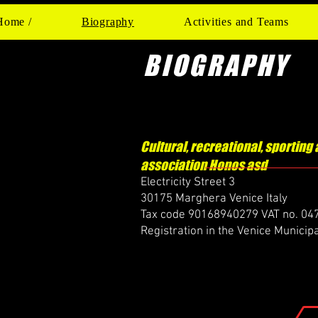
Home /
Biography
Activities and Teams
BIOGRAPHY
Cultural, recreational, sporting 
association Honos asd
Electricity Street 3
30175 Marghera Venice Italy
Tax code 90168940279 VAT no. 0
Registration in the Venice Municip