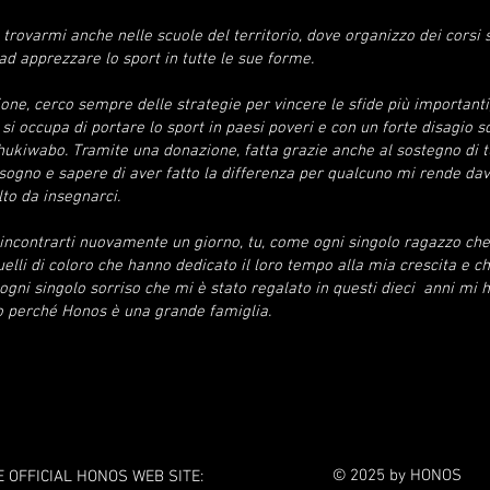
trovarmi anche nelle scuole del territorio, dove organizzo dei corsi sp
d apprezzare lo sport in tutte le sue forme.
e, cerco sempre delle strategie per vincere le sfide più importanti,
si occupa di portare lo sport in paesi poveri e con un forte disagio s
kiwabo. Tramite una donazione, fatta grazie anche al sostegno di tutt
bisogno e sapere di aver fatto la differenza per qualcuno mi rende dav
to da insegnarci.
incontrarti nuovamente un giorno, tu, come ogni singolo ragazzo che h
uelli di coloro che hanno dedicato il loro tempo alla mia crescita e 
gni singolo sorriso che mi è stato regalato in questi dieci anni mi h
io perché Honos è una grande famiglia.
© 2025 by HONOS
E OFFICIAL HONOS WEB SITE: