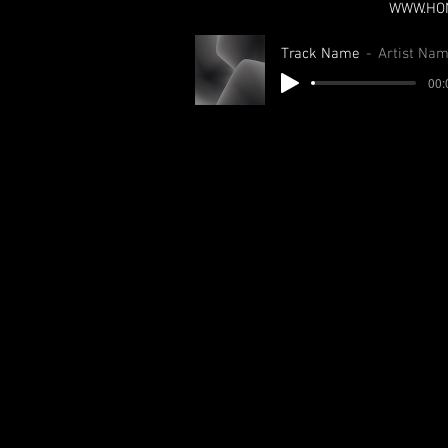
WWW.HO
Track Name
Artist Na
00: