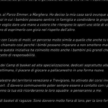
o, al Parco Emmer, a Marghera. Ho deciso la mia casa sarà ovunque 
zi in cui i bambini possano sentirsi in famiglia e condividere le propr
o e voglio dare una mano a coloro che ritengono lo sport uno stile di vi
o di esprimerlo con gioia nel rispetto dell’altro.
con l’aiuto di molti, un percorso molto simile a quello che anche tu 
’è”, chiamato così perché i bimbi possano imparare a non smettere mai
a questa iniziativa ha coinvolto molto anche i bambini più grandi che
etto di responsabilità.
dei Camp di basket ad alta specializzazione, dedicati soprattutto al
ttimana, il piacere di giocare a pallacanestro in una forma nuova.
lestre del territorio veneziano e Trevigiano, ho attivato dei corsi in
sport . È davvero commuovente poter sempre essere a contatto con i p
nno la tua età ricorderanno le loro squadre e penseranno a me.
basket di ragazze. Sono davvero molto fiera di loro, per la loro forza