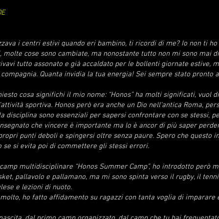
DE
ava i centri estivi quando eri bambino, ti ricordi di me? Io non ti h
sti, molte cose sono cambiate, ma nonostante tutto non mi sono mai di
ivavi tutto assonato e già accaldato per le bollenti giornate estiv
compagnia. Quanta invidia la tua energia! Sei sempre stato pronto a 
hiesto cosa significhi il mio nome: “Honos” ha molti significati, vuol 
attività sportiva. Honos però era anche un Dio nell’antica Roma, pers
lla disciplina sono essenziali per sapersi confrontare con se stessi, p
 insegnato che vincere è importante ma lo è ancor di più saper perdere
ropri punti deboli e spingersi oltre senza paure. Spero che questo i
 se si evita poi di commettere gli stessi errori.
 camp multidisciplinare “Honos Summer Camp”, ho introdotto però mol
asket, pallavolo e pallamano, ma mi sono spinta verso il rugby, il tennis
lese e lezioni di nuoto.
a molto, ho fatto affidamento su ragazzi con tanta voglia di imparare e
ascita, dal primo camp organizzato, dal camp che tu hai frequentato; 