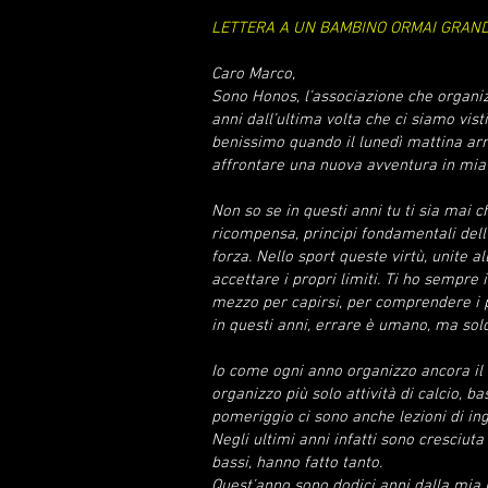
LETTERA A UN BAMBINO ORMAI GRAN
Caro Marco,
Sono Honos, l’associazione che organizz
anni dall’ultima volta che ci siamo vi
benissimo quando il lunedì mattina arr
affrontare una nuova avventura in mia 
Non so se in questi anni tu ti sia mai c
ricompensa, principi fondamentali dell’
forza. Nello sport queste virtù, unite a
accettare i propri limiti. Ti ho sempre
mezzo per capirsi, per comprendere i p
in questi anni, errare è umano, ma solo
Io come ogni anno organizzo ancora il
organizzo più solo attività di calcio, b
pomeriggio ci sono anche lezioni di ing
Negli ultimi anni infatti sono cresciut
bassi, hanno fatto tanto.
Quest’anno sono dodici anni dalla mia n