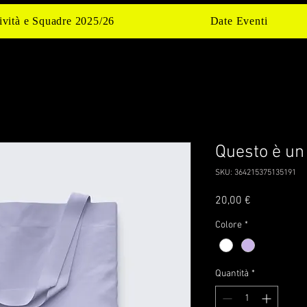
ività e Squadre 2025/26
Date Eventi
Questo è un
SKU: 364215375135191
Prezzo
20,00 €
Colore
*
Quantità
*