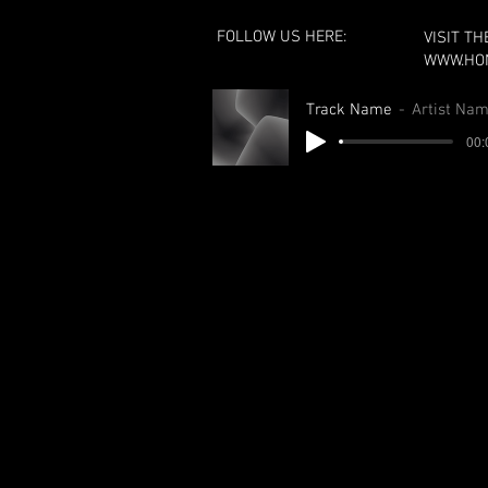
FOLLOW US HERE:
VISIT TH
WWW.HO
Track Name
Artist Na
00: