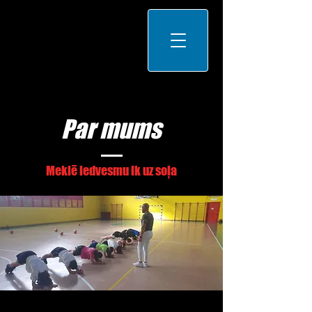
Par mums
Meklē iedvesmu ik uz soļa