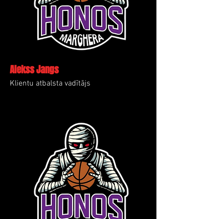
Alekss Jangs
Klientu atbalsta vadītājs