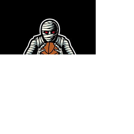
Alekss Jangs
Klientu atbalsta vadītājs