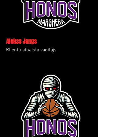
Alekss Jangs
Klientu atbalsta vadītājs