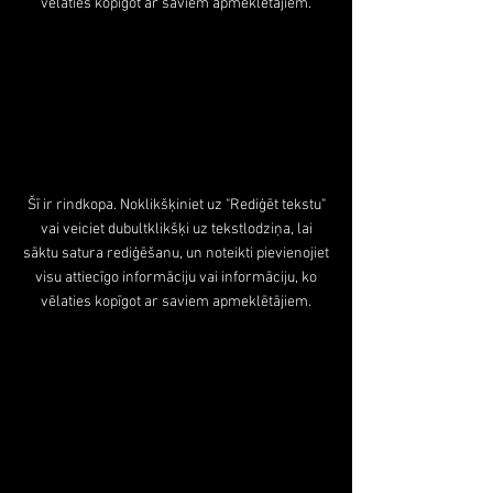
vēlaties kopīgot ar saviem apmeklētājiem.
Šī ir rindkopa. Noklikšķiniet uz "Rediģēt tekstu"
vai veiciet dubultklikšķi uz tekstlodziņa, lai
sāktu satura rediģēšanu, un noteikti pievienojiet
visu attiecīgo informāciju vai informāciju, ko
vēlaties kopīgot ar saviem apmeklētājiem.